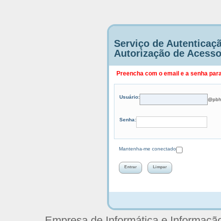
Serviço de Autenticaç
Autorização de Acess
Preencha com o email e a senha para 
U
suário:
@pbh
S
enha:
Mantenha-me conectado
Empresa de Informática e Informaç